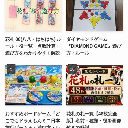
花札 88(八八・はちはち) ル
ダイヤモンドゲーム
ール・役一覧・点数計算・
『DIAMOND GAME』遊び
遊び方をわかりやすく解説
方・ルール
おすすめボードゲーム『ど
花札の札一覧【48枚完全
こでもドラえもんミニ日本
版】名前・種類・役を画像
旅行ゲーム＋』遊び方・ル
付きで解説