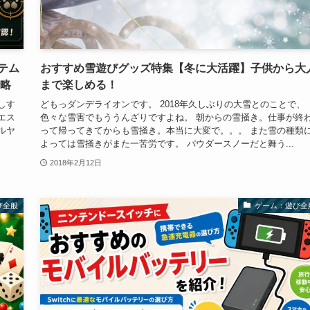
テム
おすすめ雪遊びグッズ特集【冬に大活躍】子供から大
攻略
まで楽しめる！
しす
どもっダンデライオンです。 2018年久しぶりの大雪とのことで、
エス
色々な雪害でもううんざりですよね。 朝からの雪掻き。仕事が終
ルヤ
って帰ってきてからも雪掻き。本当に大変で。。。 また雪の種類
よっては雪掻きがまた一苦労です。 パウダースノーだと舞う...
2018年2月12日
び全般
ゲーム：遊び全