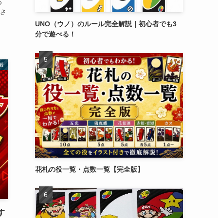
つ
さ
UNO（ウノ）のルール完全解説｜初心者でも3
分で遊べる！
般
花札の役一覧・点数一覧【完全版】
す