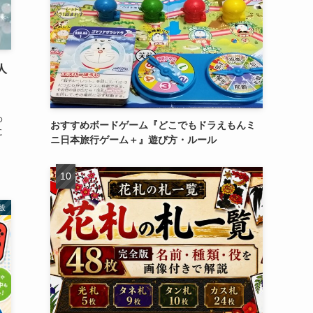
人
わ
おすすめボードゲーム『どこでもドラえもんミ
に
ニ日本旅行ゲーム＋』遊び方・ルール
般