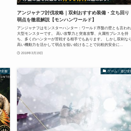
アンジャナフ討伐攻略｜双剣おすすめ装備・立ち回り
弱点を徹底解説【モンハンワールド】
アンジャナフはモンスターハンター：ワールド序盤の壁とも言われ
大型モンスターです。 高い攻撃力と突進攻撃、火属性ブレスを持
ち、多くのハンターが苦戦する相手でもあります。 しかし双剣な
高い機動力を活かして弱点を狙い続けることで比較的安全に...
2018年3月19日
び全般
ゲーム：遊び全