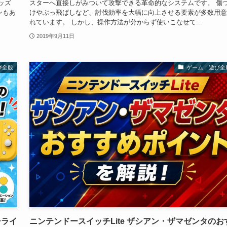
ッズ
スターへ直接しがみついて攻撃できる革命的なシステムです。 傷
ンもあ
けやぶっ飛ばしなど、討伐効率を大幅に向上させる要素が多数用意
れています。 しかし、操作方法が分からず使いこなせて...
2019年9月11日
び全般
ゲーム：遊び全
チライ
ニンテンドースイッチLite ザシアン・ザマゼンタのお