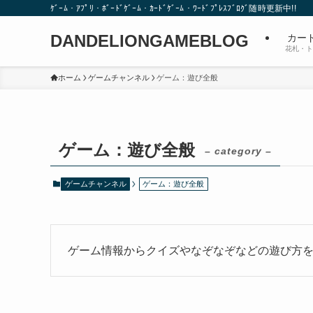
ｹﾞｰﾑ・ｱﾌﾟﾘ・ﾎﾞｰﾄﾞｹﾞｰﾑ・ｶｰﾄﾞｹﾞｰﾑ・ﾜｰﾄﾞﾌﾟﾚｽﾌﾞﾛｸﾞ随時更新中!!
DANDELIONGAMEBLOG
カー
花札・ト
ホーム
ゲームチャンネル
ゲーム：遊び全般
ゲーム：遊び全般
– category –
ゲームチャンネル
ゲーム：遊び全般
ゲーム情報からクイズやなぞなぞなどの遊び方