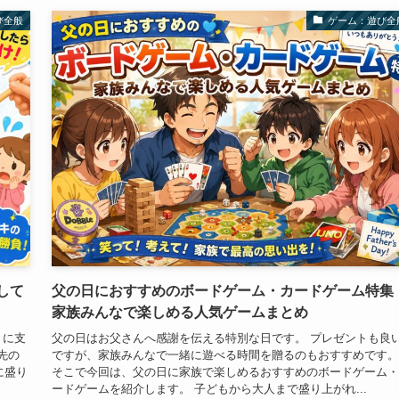
び全般
ゲーム：遊び全
して
父の日におすすめのボードゲーム・カードゲーム特集
家族みんなで楽しめる人気ゲームまとめ
うに支
父の日はお父さんへ感謝を伝える特別な日です。 プレゼントも良
先の
ですが、家族みんなで一緒に遊べる時間を贈るのもおすすめです。
に盛り
そこで今回は、父の日に家族で楽しめるおすすめのボードゲーム・
ードゲームを紹介します。 子どもから大人まで盛り上がれ...