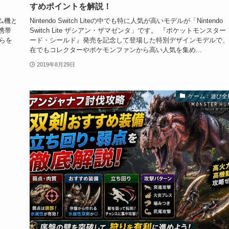
すめポイントを解説！
ーム機と
Nintendo Switch Liteの中でも特に人気が高いモデルが「Nintendo
携帯
Switch Lite ザシアン・ザマゼンタ」です。 『ポケットモンスター
ちらを
ード・シールド』発売を記念して登場した特別デザインモデルで、
在でもコレクターやポケモンファンから高い人気を集め...
2019年8月29日
ゲーム：遊び全