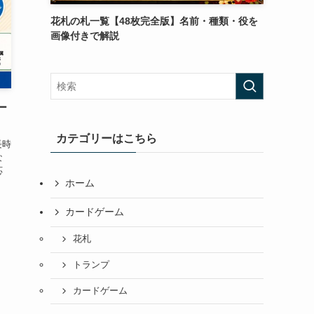
花札の札一覧【48枚完全版】名前・種類・役を
画像付きで解説
ー
カテゴリーはこちら
長時
な
応
ホーム
カードゲーム
花札
トランプ
カードゲーム