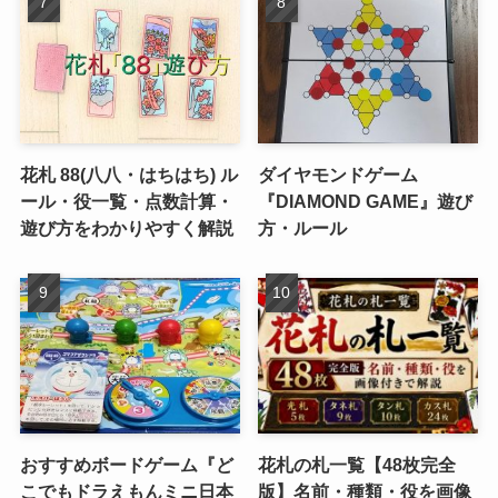
花札 88(八八・はちはち) ル
ダイヤモンドゲーム
ール・役一覧・点数計算・
『DIAMOND GAME』遊び
遊び方をわかりやすく解説
方・ルール
おすすめボードゲーム『ど
花札の札一覧【48枚完全
こでもドラえもんミニ日本
版】名前・種類・役を画像