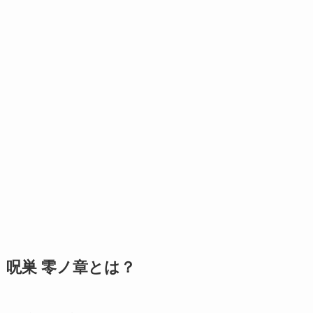
呪巣 零ノ章とは？