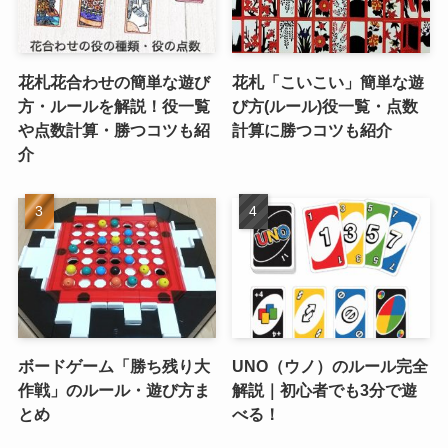
花札花合わせの簡単な遊び
花札「こいこい」簡単な遊
方・ルールを解説！役一覧
び方(ルール)役一覧・点数
や点数計算・勝つコツも紹
計算に勝つコツも紹介
介
ボードゲーム「勝ち残り大
UNO（ウノ）のルール完全
作戦」のルール・遊び方ま
解説｜初心者でも3分で遊
とめ
べる！