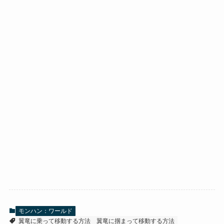
モンハン：ワールド
翼竜に乗って移動する方法
翼竜に掴まって移動する方法