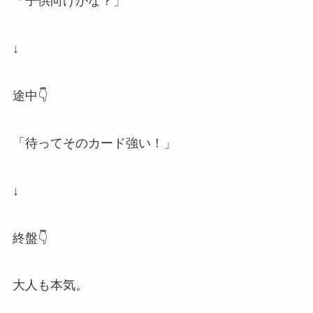
「子供向けかな？」
↓
途中👇
「待ってそのカード強い！」
↓
終盤👇
大人も本気。