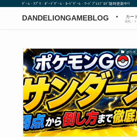
ｹﾞｰﾑ・ｱﾌﾟﾘ・ﾎﾞｰﾄﾞｹﾞｰﾑ・ｶｰﾄﾞｹﾞｰﾑ・ﾜｰﾄﾞﾌﾟﾚｽﾌﾞﾛｸﾞ随時更新中!!
DANDELIONGAMEBLOG
カー
花札・ト
ポケモ