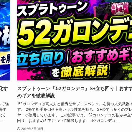
化す
スプラトゥーン『.52ガロンデコ』S+立ち回り｜おす
めギアを徹底解説
して強
.52ガロンデコは高火力と優秀なサブ・スペシャルを持つ人気武器
悔す
す。 2発で相手を倒せる高いキル性能を持ち、S+帯でも多くのプ
なく
ヤーが使用しています。 この記事では、.52ガロンデコの強みや立
..
回り、おすすめギアについて解説します。 .52ガロンデコ...
2016年8月25日