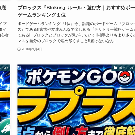
徹底
ブロックス『Blokus』ルール・遊び方｜おすすめボ
ゲームランキング１位
イプ
ボードゲームランキング『1位』今、話題のボードゲーム『ブロッ
タイ
ス』である!!家族や友達みんなで楽しめる『テリトリー戦略ゲーム
初心者
である!! ブロックとブロックが繋がっていく!!相手よりもより多く
マスを自分のブロックで埋め尽くすこと!!置けないなん...
2016年9月4日
ンGO
ポケモンG