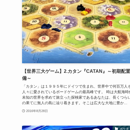
【世界三大ゲーム】2.カタン『CATAN』～初期配
備～
「カタン」は１９９５年にドイツで生まれ、世界中で何百万人
人々に愛されているボードゲームの最高峰です。 時は大航海時
未知の世界を求めて旅立った探検家であるあなたは、長くつら
の果てに無人の島に辿り着きます。そこは広大な大地に豊か...
2016年8月28日
ポケモ