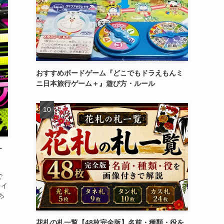
おすすめボードゲーム『どこでもドラえもんミ
ニ日本旅行ゲーム＋』遊び方・ルール
す
で
レイ
ち
花札の札一覧【48枚完全版】名前・種類・役を