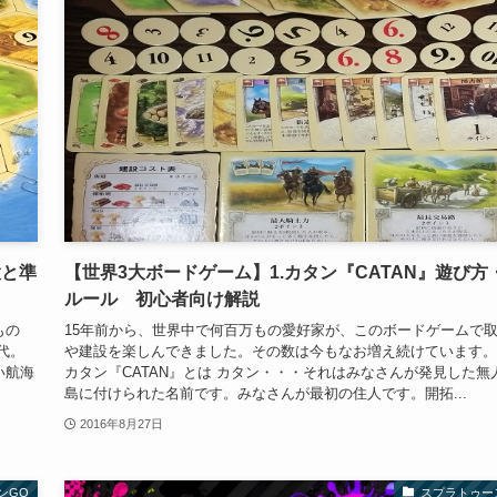
置と準
【世界3大ボードゲーム】1.カタン『CATAN』遊び方
ルール 初心者向け解説
もの
15年前から、世界中で何百万もの愛好家が、このボードゲームで
代。
や建設を楽しんできました。その数は今もなお増え続けています。
い航海
カタン『CATAN』とは カタン・・・それはみなさんが発見した無
島に付けられた名前です。みなさんが最初の住人です。開拓...
2016年8月27日
ンGO
スプラトゥー