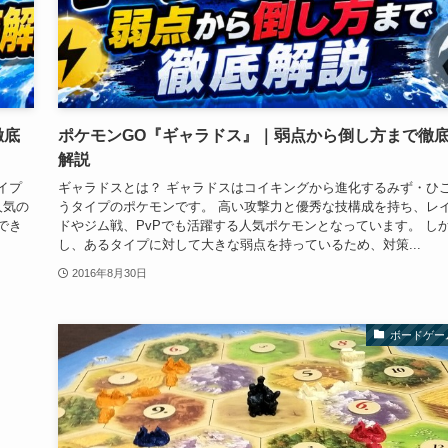
徹底
ポケモンGO『ギャラドス』｜弱点から倒し方まで徹
解説
イプ
ギャラドスとは？ ギャラドスはコイキングから進化するみず・ひ
人気の
うタイプのポケモンです。 高い攻撃力と優秀な技構成を持ち、レ
でき
ドやジム戦、PvPでも活躍する人気ポケモンとなっています。 し
し、あるタイプに対して大きな弱点を持っているため、対策...
2016年8月30日
ボードゲー