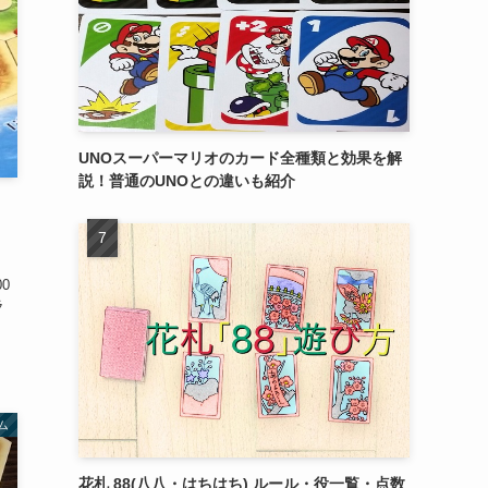
UNOスーパーマリオのカード全種類と効果を解
説！普通のUNOとの違いも紹介
0
ラ
ム
花札 88(八八・はちはち) ルール・役一覧・点数