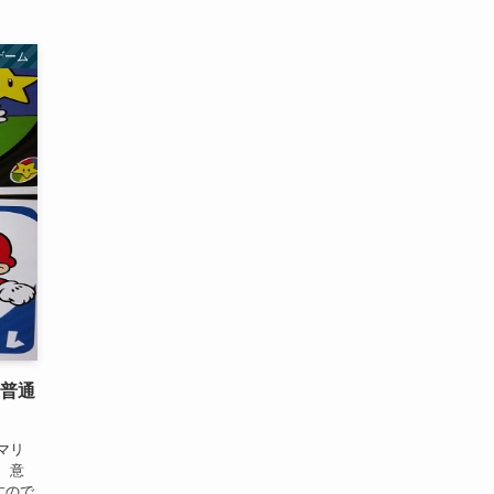
ゲーム
！普通
マリ
、意
すので