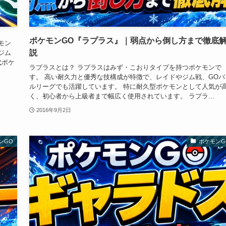
ポケモンGO『ラプラス』｜弱点から倒し方まで徹底
モン
説
ジム
代ポケ
ラプラスとは？ ラプラスはみず・こおりタイプを持つポケモンで
す。 高い耐久力と優秀な技構成が特徴で、レイドやジム戦、GOバ
ルリーグでも活躍しています。 特に耐久型ポケモンとして人気が
く、初心者から上級者まで幅広く使用されています。 ラプラ...
2016年9月2日
ンGO
ポケモンG