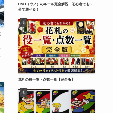
UNO（ウノ）のルール完全解説｜初心者でも3
分で遊べる！
底
こ
イ
か
花札の役一覧・点数一覧【完全版】
ム