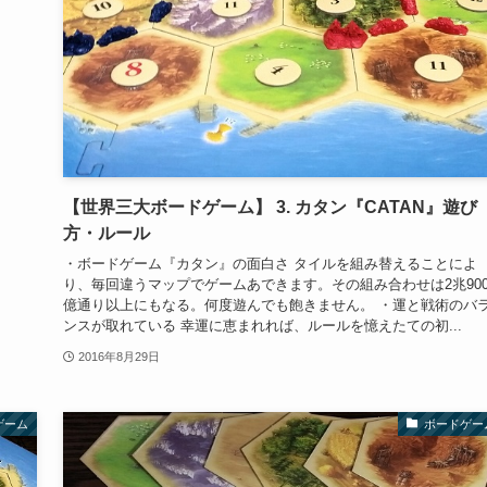
【世界三大ボードゲーム】 3. カタン『CATAN』遊び
方・ルール
・ボードゲーム『カタン』の面白さ タイルを組み替えることによ
り、毎回違うマップでゲームあできます。その組み合わせは2兆900
億通り以上にもなる。何度遊んでも飽きません。 ・運と戦術のバ
ンスが取れている 幸運に恵まれれば、ルールを憶えたての初...
2016年8月29日
ゲーム
ボードゲー